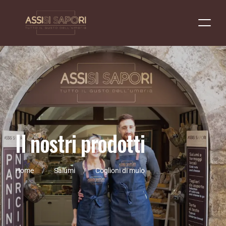
I
l
n
o
s
t
r
i
p
r
o
d
o
t
t
i
Home
Salumi
Coglioni di mulo