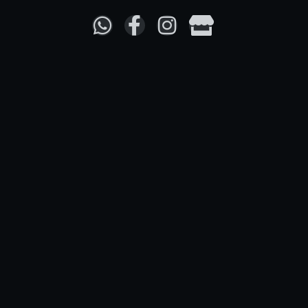
Tutti i giorni
09:00 – 20:00
P. IVA
03717220549