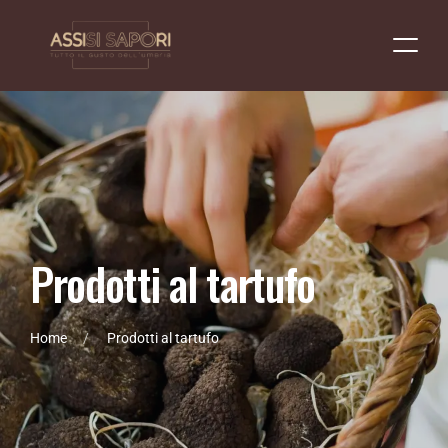
P
r
o
d
o
t
t
i
a
l
t
a
r
t
u
f
o
Home
Prodotti al tartufo