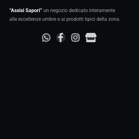
“Assisi Sapori”
un negozio dedicato interamente
alle eccellenze umbre e ai prodotti tipici della zona.
Tutti i giorni
09:00 – 20:00
P. IVA
03717220549