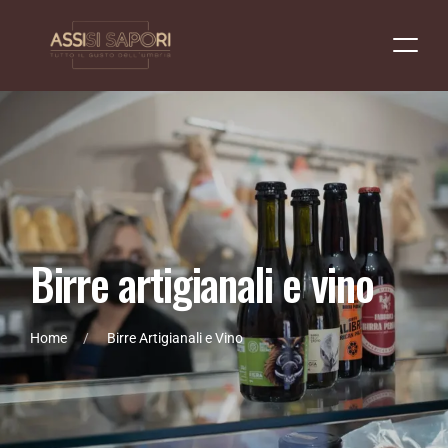
B
i
r
r
e
a
r
t
i
g
i
a
n
a
l
i
e
v
i
n
o
Home
Birre Artigianali e Vino