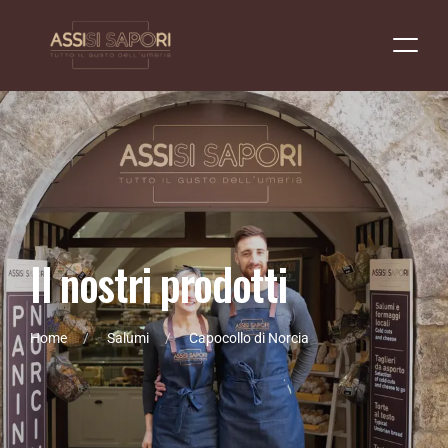
I
l
n
o
s
t
r
i
p
r
o
d
o
t
t
i
Home
Salumi
Capocollo di Norcia