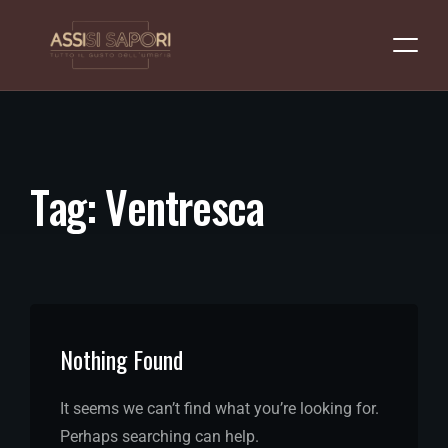
T
a
g
:
V
e
n
t
r
e
s
c
a
Nothing Found
It seems we can’t find what you’re looking for.
Perhaps searching can help.