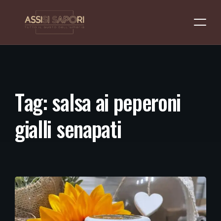
T
a
g
:
s
a
l
s
a
a
i
p
e
p
e
r
o
n
i
g
i
a
l
l
i
s
e
n
a
p
a
t
i