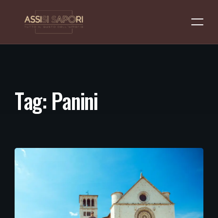
T
a
g
:
P
a
n
i
n
i