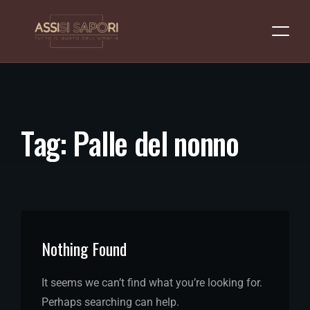
T
a
g
:
P
a
l
l
e
d
e
l
n
o
n
n
o
Nothing Found
It seems we can’t find what you’re looking for.
Perhaps searching can help.