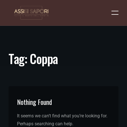
T
a
g
:
C
o
p
p
a
Nothing Found
It seems we can’t find what you’re looking for.
Perhaps searching can help.