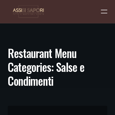
R
e
s
t
a
u
r
a
n
t
M
e
n
u
C
a
t
e
g
o
r
i
e
s
:
S
a
l
s
e
e
C
o
n
d
i
m
e
n
t
i